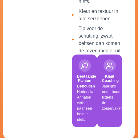
niets.
Kleur en textuur in
alle seizoenen
Tip voor de
schutting, zwart
beitsen dan komen
de rozen mooier uit.
Bestaande
Klant
Planten
Coaching
Behouden
Jaarlijks
Hortensia
onderhoud
Annabel
tijdens
verhuist
de
naar een
zomervakantie.
betere
plek.