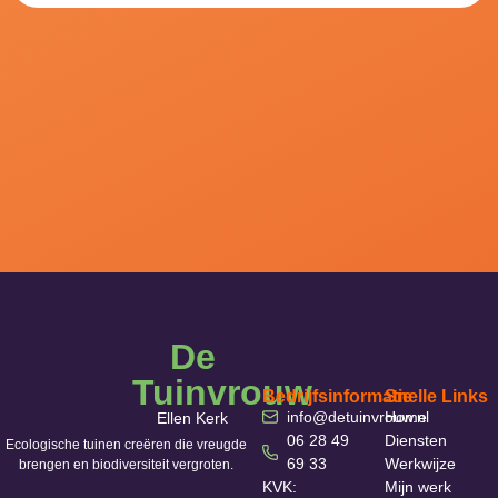
De
Tuinvrouw
Bedrijfsinformatie
Snelle Links
info@detuinvrouw.nl
Home
Ellen Kerk
06 28 49
Diensten
Ecologische tuinen creëren die vreugde
69 33
Werkwijze
brengen en biodiversiteit vergroten.
KVK:
Mijn werk