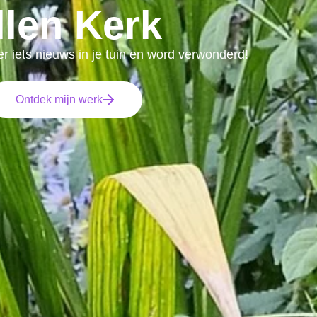
llen Kerk
r iets nieuws in je tuin en word verwonderd!
Ontdek mijn werk