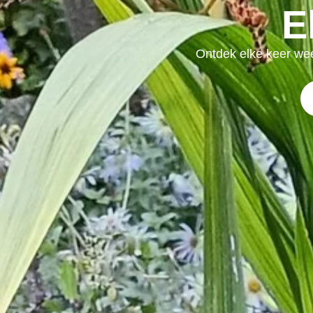
E
Ontdek elke keer wee