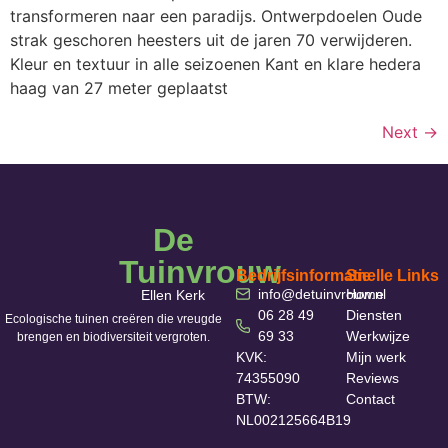
transformeren naar een paradijs. Ontwerpdoelen Oude
strak geschoren heesters uit de jaren 70 verwijderen.
Kleur en textuur in alle seizoenen Kant en klare hedera
haag van 27 meter geplaatst
Next
→
De
Tuinvrouw
Bedrijfsinformatie
Snelle Links
info@detuinvrouw.nl
Home
Ellen Kerk
06 28 49
Diensten
Ecologische tuinen creëren die vreugde
69 33
Werkwijze
brengen en biodiversiteit vergroten.
KVK:
Mijn werk
74355090
Reviews
BTW:
Contact
NL002125664B19