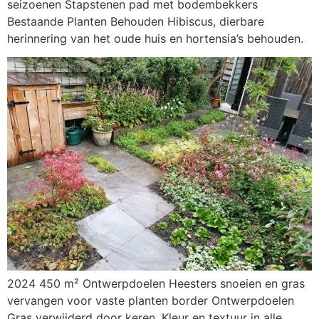
seizoenen Stapstenen pad met bodembekkers
Bestaande Planten Behouden Hibiscus, dierbare
herinnering van het oude huis en hortensia’s behouden.
2024 450 m² Ontwerpdoelen Heesters snoeien en gras
vervangen voor vaste planten border Ontwerpdoelen
Gras verwijderd door keren. Kleur en textuur in alle